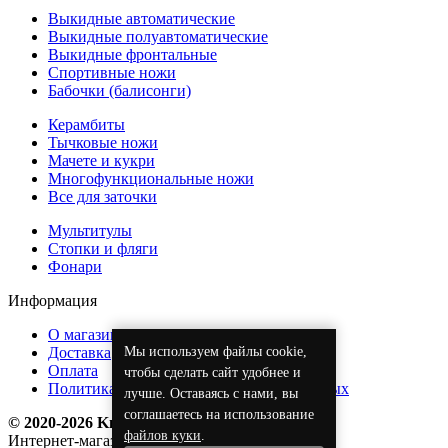
Выкидные автоматические
Выкидные полуавтоматические
Выкидные фронтальные
Спортивные ножи
Бабочки (балисонги)
Керамбиты
Тычковые ножи
Мачете и кукри
Многофункциональные ножи
Все для заточки
Мультитулы
Стопки и фляги
Фонари
Информация
О магазине
Мы используем файлы cookie,
Доставка
Оплата
чтобы сделать сайт удобнее и
Политика обработки персональных данных
лучше. Оставаясь с нами, вы
соглашаетесь на использование
© 2020-2026 KnifeOpt.ru
файлов куки
.
Интернет-магазин