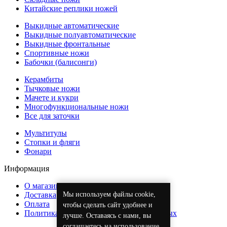
Китайские реплики ножей
Выкидные автоматические
Выкидные полуавтоматические
Выкидные фронтальные
Спортивные ножи
Бабочки (балисонги)
Керамбиты
Тычковые ножи
Мачете и кукри
Многофункциональные ножи
Все для заточки
Мультитулы
Стопки и фляги
Фонари
Информация
О магазине
Доставка
Мы используем файлы cookie,
Оплата
чтобы сделать сайт удобнее и
Политика обработки персональных данных
лучше. Оставаясь с нами, вы
соглашаетесь на использование