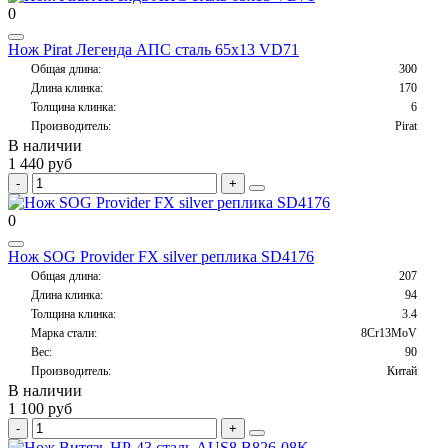
0
Нож Pirat Легенда АПС сталь 65х13 VD71
Общая длина:
300
Длина клинка:
170
Толщина клинка:
6
Производитель:
Pirat
В наличии
1 440 руб
0
Нож SOG Provider FX silver реплика SD4176
Общая длина:
207
Длина клинка:
94
Толщина клинка:
3.4
Марка стали:
8Cr13MoV
Вес:
90
Производитель:
Китай
В наличии
1 100 руб