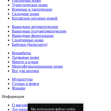
Охотничьи ножи
Туристические ножи
Военные и тактические
Складные ножи
Китайские реплики ножей
Выкидные автоматические
Выкидные полуавтоматические
Выкидные фронтальные
Спортивные ножи
Бабочки (балисонги)
Керамбиты
Тычковые ножи
Мачете и кукри
Многофункциональные ножи
Все для заточки
Мультитулы
Стопки и фляги
Фонари
Информация
О магазине
Мы используем файлы cookie,
Доставка