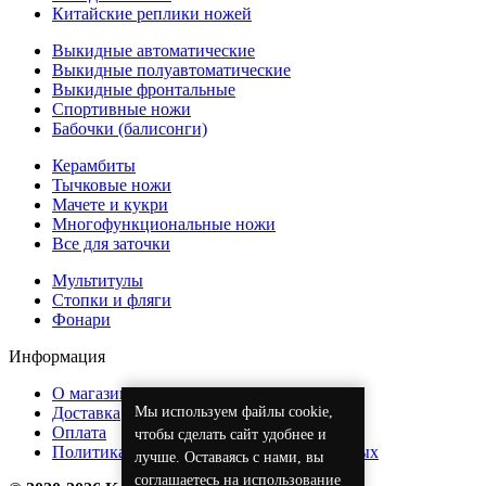
Китайские реплики ножей
Выкидные автоматические
Выкидные полуавтоматические
Выкидные фронтальные
Спортивные ножи
Бабочки (балисонги)
Керамбиты
Тычковые ножи
Мачете и кукри
Многофункциональные ножи
Все для заточки
Мультитулы
Стопки и фляги
Фонари
Информация
О магазине
Мы используем файлы cookie,
Доставка
Оплата
чтобы сделать сайт удобнее и
Политика обработки персональных данных
лучше. Оставаясь с нами, вы
соглашаетесь на использование