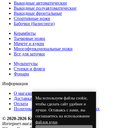
Выкидные автоматические
Выкидные полуавтоматические
Выкидные фронтальные
Спортивные ножи
Бабочки (балисонги)
Керамбиты
Тычковые ножи
Мачете и кукри
Многофункциональные ножи
Все для заточки
Мультитулы
Стопки и фляги
Фонари
Информация
О магазине
Мы используем файлы cookie,
Доставка
Оплата
чтобы сделать сайт удобнее и
Политика обработки персональных данных
лучше. Оставаясь с нами, вы
соглашаетесь на использование
© 2020-2026 KnifeOpt.ru
файлов куки
.
Интернет-магазин