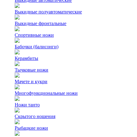
Выкидные автоматические
Выкидные полуавтоматические
Выкидные фронтальные
Спортивные ножи
Бабочки (балисонги)
Керамбиты
Тычковые ножи
Мачете и кукри
Многофункциональные ножи
Ножи танто
Скрытого ношения
Рыбацкие ножи