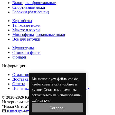
Выкидные фронтальные
Спортивные ножи
Бабочки (балисонги)
Керамбиты
Тычковые ножи
Мачете и кукри
Многофункциональные ножи
Все для заточки
Мультитулы
Стопки и фляги
Фонари
Информация
О магазине
Мы используем файлы cookie,
Доставка
Оплата
чтобы сделать сайт удобнее и
Политика обработки персональных данных
лучше. Оставаясь с нами, вы
соглашаетесь на использование
© 2020-2026 KnifeOpt.ru
файлов куки
.
Интернет-магазин
"Ножи Оптом"
Согласен
KnifeOpt@mail.ru