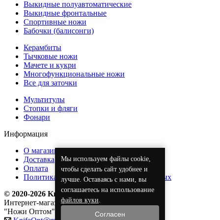
Выкидные полуавтоматические
Выкидные фронтальные
Спортивные ножи
Бабочки (балисонги)
Керамбиты
Тычковые ножи
Мачете и кукри
Многофункциональные ножи
Все для заточки
Мультитулы
Стопки и фляги
Фонари
Информация
О магазине
Мы используем файлы cookie,
Доставка
Оплата
чтобы сделать сайт удобнее и
Политика обработки персональных данных
лучше. Оставаясь с нами, вы
соглашаетесь на использование
© 2020-2026 KnifeOpt.ru
файлов куки
.
Интернет-магазин
"Ножи Оптом"
Согласен