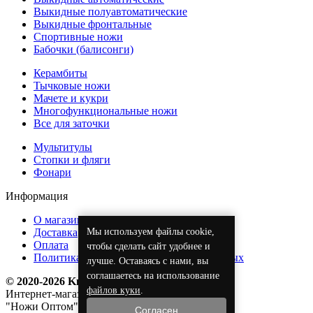
Выкидные полуавтоматические
Выкидные фронтальные
Спортивные ножи
Бабочки (балисонги)
Керамбиты
Тычковые ножи
Мачете и кукри
Многофункциональные ножи
Все для заточки
Мультитулы
Стопки и фляги
Фонари
Информация
О магазине
Мы используем файлы cookie,
Доставка
Оплата
чтобы сделать сайт удобнее и
Политика обработки персональных данных
лучше. Оставаясь с нами, вы
соглашаетесь на использование
© 2020-2026 KnifeOpt.ru
файлов куки
.
Интернет-магазин
"Ножи Оптом"
Согласен