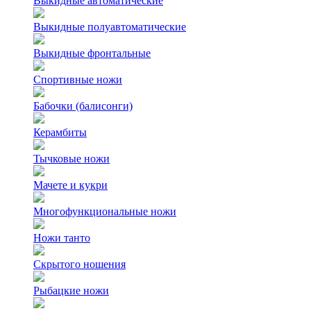
Выкидные автоматические
Выкидные полуавтоматические
Выкидные фронтальные
Спортивные ножи
Бабочки (балисонги)
Керамбиты
Тычковые ножи
Мачете и кукри
Многофункциональные ножи
Ножи танто
Скрытого ношения
Рыбацкие ножи