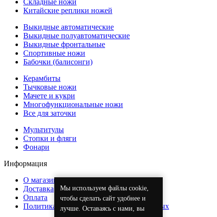
Складные ножи
Китайские реплики ножей
Выкидные автоматические
Выкидные полуавтоматические
Выкидные фронтальные
Спортивные ножи
Бабочки (балисонги)
Керамбиты
Тычковые ножи
Мачете и кукри
Многофункциональные ножи
Все для заточки
Мультитулы
Стопки и фляги
Фонари
Информация
О магазине
Мы используем файлы cookie,
Доставка
Оплата
чтобы сделать сайт удобнее и
Политика обработки персональных данных
лучше. Оставаясь с нами, вы