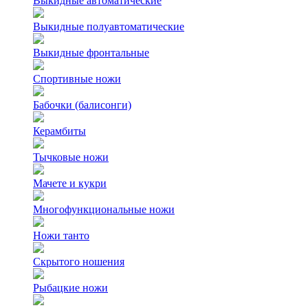
Выкидные автоматические
Выкидные полуавтоматические
Выкидные фронтальные
Спортивные ножи
Бабочки (балисонги)
Керамбиты
Тычковые ножи
Мачете и кукри
Многофункциональные ножи
Ножи танто
Скрытого ношения
Рыбацкие ножи