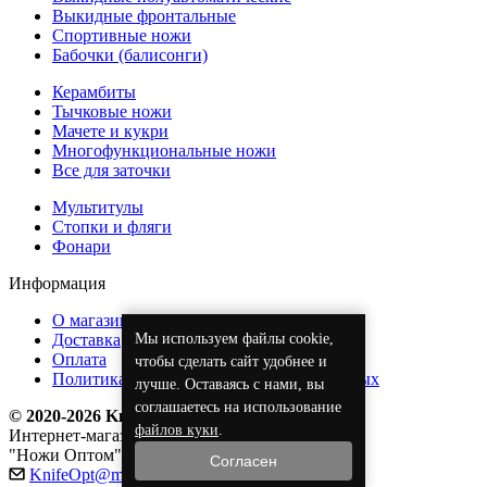
Выкидные фронтальные
Спортивные ножи
Бабочки (балисонги)
Керамбиты
Тычковые ножи
Мачете и кукри
Многофункциональные ножи
Все для заточки
Мультитулы
Стопки и фляги
Фонари
Информация
О магазине
Мы используем файлы cookie,
Доставка
Оплата
чтобы сделать сайт удобнее и
Политика обработки персональных данных
лучше. Оставаясь с нами, вы
соглашаетесь на использование
© 2020-2026 KnifeOpt.ru
файлов куки
.
Интернет-магазин
"Ножи Оптом"
Согласен
KnifeOpt@mail.ru