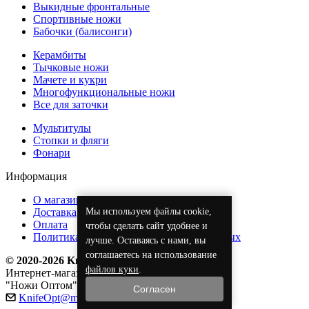
Выкидные фронтальные
Спортивные ножи
Бабочки (балисонги)
Керамбиты
Тычковые ножи
Мачете и кукри
Многофункциональные ножи
Все для заточки
Мультитулы
Стопки и фляги
Фонари
Информация
О магазине
Мы используем файлы cookie,
Доставка
Оплата
чтобы сделать сайт удобнее и
Политика обработки персональных данных
лучше. Оставаясь с нами, вы
соглашаетесь на использование
© 2020-2026 KnifeOpt.ru
файлов куки
.
Интернет-магазин
"Ножи Оптом"
Согласен
KnifeOpt@mail.ru