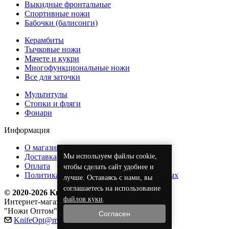
Выкидные фронтальные
Спортивные ножи
Бабочки (балисонги)
Керамбиты
Тычковые ножи
Мачете и кукри
Многофункциональные ножи
Все для заточки
Мультитулы
Стопки и фляги
Фонари
Информация
О магазине
Мы используем файлы cookie,
Доставка
Оплата
чтобы сделать сайт удобнее и
Политика обработки персональных данных
лучше. Оставаясь с нами, вы
соглашаетесь на использование
© 2020-2026 KnifeOpt.ru
файлов куки
.
Интернет-магазин
"Ножи Оптом"
Согласен
KnifeOpt@mail.ru