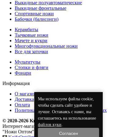
Выкидные полуавтоматические
Выкидные фронтальные
Спортивные ножи
Бабочки (балисонги)
Керамбиты
Тычковые ножи
Мачете и кукри
Многофункциональные ножи
Все для заточки
Мультитулы
Стопки и фляги
Фонари
Информация
О магазине
Мы используем файлы cookie,
Доставка
Оплата
чтобы сделать сайт удобнее и
Политика обработки персональных данных
лучше. Оставаясь с нами, вы
соглашаетесь на использование
© 2020-2026 KnifeOpt.ru
файлов куки
.
Интернет-магазин
"Ножи Оптом"
Согласен