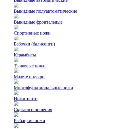
Выкидные автоматические
Выкидные полуавтоматические
Выкидные фронтальные
Спортивные ножи
Бабочки (балисонги)
Керамбиты
Тычковые ножи
Мачете и кукри
Многофункциональные ножи
Ножи танто
Скрытого ношения
Рыбацкие ножи