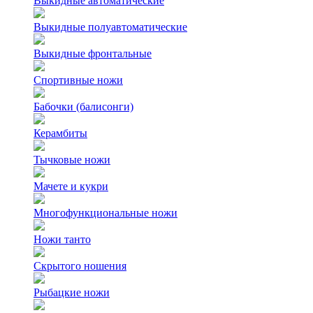
Выкидные автоматические
Выкидные полуавтоматические
Выкидные фронтальные
Спортивные ножи
Бабочки (балисонги)
Керамбиты
Тычковые ножи
Мачете и кукри
Многофункциональные ножи
Ножи танто
Скрытого ношения
Рыбацкие ножи