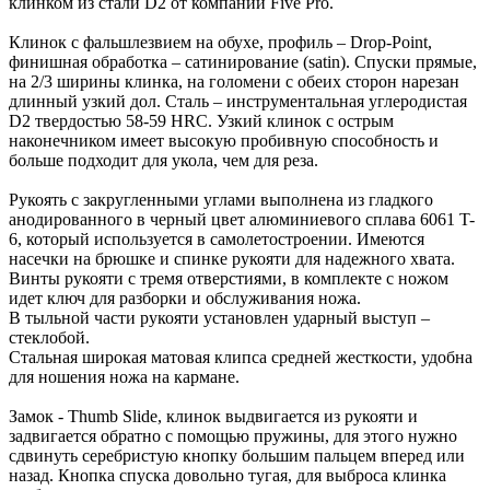
клинком из стали D2 от компании Five Pro.
Клинок с фальшлезвием на обухе, профиль – Drop-Point,
финишная обработка – сатинирование (satin). Спуски прямые,
на 2/3 ширины клинка, на голомени с обеих сторон нарезан
длинный узкий дол. Сталь – инструментальная углеродистая
D2 твердостью 58-59 HRC. Узкий клинок с острым
наконечником имеет высокую пробивную способность и
больше подходит для укола, чем для реза.
Рукоять с закругленными углами выполнена из гладкого
анодированного в черный цвет алюминиевого сплава 6061 T-
6, который используется в самолетостроении. Имеются
насечки на брюшке и спинке рукояти для надежного хвата.
Винты рукояти с тремя отверстиями, в комплекте с ножом
идет ключ для разборки и обслуживания ножа.
В тыльной части рукояти установлен ударный выступ –
стеклобой.
Стальная широкая матовая клипса средней жесткости, удобна
для ношения ножа на кармане.
Замок - Thumb Slide, клинок выдвигается из рукояти и
задвигается обратно с помощью пружины, для этого нужно
сдвинуть серебристую кнопку большим пальцем вперед или
назад. Кнопка спуска довольно тугая, для выброса клинка