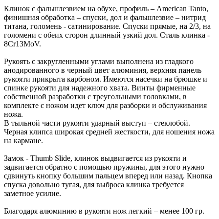
Клинок с фальшлезвием на обухе, профиль – American Tanto,
финишная обработка – спуски, дол и фальшлезвие – нитрид
титана, голомень - сатинирование. Спуски прямые, на 2/3, на
голомени с обеих сторон длинный узкий дол. Сталь клинка -
8Cr13MoV.
Рукоять с закругленными углами выполнена из гладкого
анодированного в черный цвет алюминия, верхняя панель
рукояти прикрыта карбоном. Имеются насечки на брюшке и
спинке рукояти для надежного хвата. Винты фирменные
собственной разработки с треугольными головками, в
комплекте с ножом идет ключ для разборки и обслуживания
ножа.
В тыльной части рукояти ударный выступ – стеклобой.
Черная клипса широкая средней жесткости, для ношения ножа
на кармане.
Замок - Thumb Slide, клинок выдвигается из рукояти и
задвигается обратно с помощью пружины, для этого нужно
сдвинуть кнопку большим пальцем вперед или назад. Кнопка
спуска довольно тугая, для выброса клинка требуется
заметное усилие.
Благодаря алюминию в рукояти нож легкий – менее 100 гр.