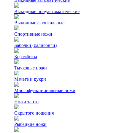
Выкидные автоматические
Выкидные полуавтоматические
Выкидные фронтальные
Спортивные ножи
Бабочки (балисонги)
Керамбиты
Тычковые ножи
Мачете и кукри
Многофункциональные ножи
Ножи танто
Скрытого ношения
Рыбацкие ножи