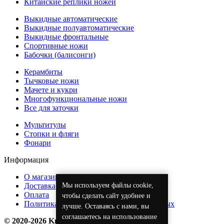
Китайские реплики ножей
Выкидные автоматические
Выкидные полуавтоматические
Выкидные фронтальные
Спортивные ножи
Бабочки (балисонги)
Керамбиты
Тычковые ножи
Мачете и кукри
Многофункциональные ножи
Все для заточки
Мультитулы
Стопки и фляги
Фонари
Информация
О магазине
Мы используем файлы cookie,
Доставка
Оплата
чтобы сделать сайт удобнее и
Политика обработки персональных данных
лучше. Оставаясь с нами, вы
соглашаетесь на использование
© 2020-2026 KnifeOpt.ru