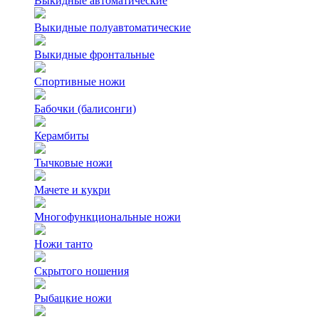
Выкидные автоматические
Выкидные полуавтоматические
Выкидные фронтальные
Спортивные ножи
Бабочки (балисонги)
Керамбиты
Тычковые ножи
Мачете и кукри
Многофункциональные ножи
Ножи танто
Скрытого ношения
Рыбацкие ножи