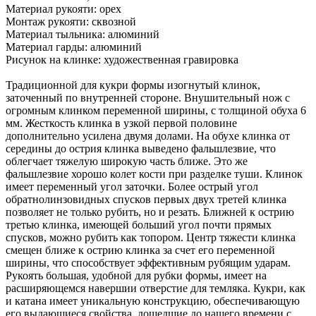
Материал рукояти: орех
Монтаж рукояти: сквозной
Материал тыльника: алюминий
Материал гарды: алюминий
Рисунок на клинке: художественная гравировка
Традиционной для кукри формы изогнутый клинок,
заточенный по внутренней стороне. Внушительный нож с
огромным клинком переменной ширины, с толщиной обуха 6
мм. Жесткость клинка в узкой первой половине
дополнительно усилена двумя долами. На обухе клинка от
середины до острия клинка выведено фальшлезвие, что
облегчает тяжелую широкую часть ближе. Это же
фальшлезвие хорошо колет кости при разделке туши. Клинок
имеет переменный угол заточки. Более острый угол
обратнолинзовидных спусков первых двух третей клинка
позволяет не только рубить, но и резать. Ближней к острию
третью клинка, имеющей больший угол почти прямых
спусков, можно рубить как топором. Центр тяжести клинка
смещен ближе к острию клинка за счет его переменной
ширины, что способствует эффективным рубящим ударам.
Рукоять большая, удобной для рубки формы, имеет на
расширяющемся навершии отверстие для темляка. Кукри, как
и катана имеет уникальную конструкцию, обеспечивающую
его выдающиеся свойства, дошедшие до нашего времени с