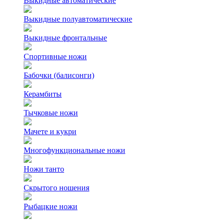
Выкидные автоматические
Выкидные полуавтоматические
Выкидные фронтальные
Спортивные ножи
Бабочки (балисонги)
Керамбиты
Тычковые ножи
Мачете и кукри
Многофункциональные ножи
Ножи танто
Скрытого ношения
Рыбацкие ножи