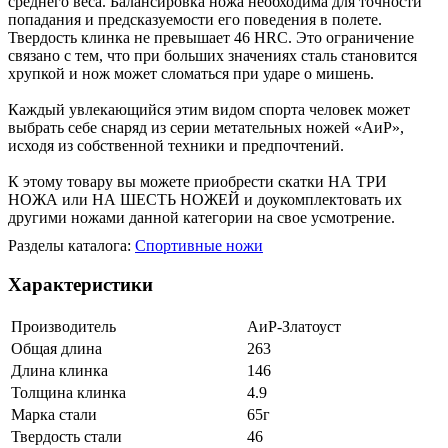
среднего веса. Балансировка ножа необходима для точности
попадания и предсказуемости его поведения в полете.
Твердость клинка не превышает 46 HRC. Это ограничение
связано с тем, что при больших значениях сталь становится
хрупкой и нож может сломаться при ударе о мишень.
Каждый увлекающийся этим видом спорта человек может
выбрать себе снаряд из серии метательных ножей «АиР»,
исходя из собственной техники и предпочтений.
К этому товару вы можете приобрести скатки НА ТРИ
НОЖА или НА ШЕСТЬ НОЖЕЙ и доукомплектовать их
другими ножами данной категории на свое усмотрение.
Разделы каталога:
Спортивные ножи
Характеристики
Производитель
АиР-Златоуст
Общая длина
263
Длина клинка
146
Толщина клинка
4.9
Марка стали
65г
Твердость стали
46