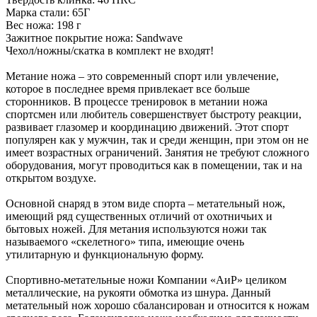
Марка стали: 65Г
Вес ножа: 198 г
Зажитное покрытие ножа: Sandwave
Чехол/ножны/скатка в комплект не входят!
Метание ножа – это современный спорт или увлечение,
которое в последнее время привлекает все больше
сторонников. В процессе тренировок в метании ножа
спортсмен или любитель совершенствует быстроту реакции,
развивает глазомер и координацию движений. Этот спорт
популярен как у мужчин, так и среди женщин, при этом он не
имеет возрастных ограничений. Занятия не требуют сложного
оборудования, могут проводиться как в помещении, так и на
открытом воздухе.
Основной снаряд в этом виде спорта – метательный нож,
имеющий ряд существенных отличий от охотничьих и
бытовых ножей. Для метания используются ножи так
называемого «скелетного» типа, имеющие очень
утилитарную и функциональную форму.
Спортивно-метательные ножи Компании «АиР» целиком
металлические, на рукояти обмотка из шнура. Данный
метательный нож хорошо сбалансирован и относится к ножам