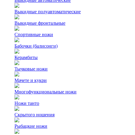
Выкидные автоматические
Выкидные полуавтоматические
Выкидные фронтальные
Спортивные ножи
Бабочки (балисонги)
Керамбиты
Тычковые ножи
Мачете и кукри
Многофункциональные ножи
Ножи танто
Скрытого ношения
Рыбацкие ножи