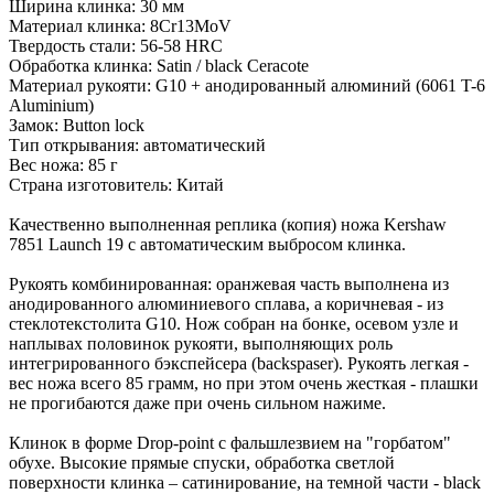
Ширина клинка: 30 мм
Материал клинка: 8Cr13MoV
Твердость стали: 56-58 HRC
Обработка клинка: Satin / black Ceracote
Материал рукояти: G10 + анодированный алюминий (6061 T-6
Aluminium)
Замок: Button lock
Тип открывания: автоматический
Вес ножа: 85 г
Страна изготовитель: Китай
Качественно выполненная реплика (копия) ножа Kershaw
7851 Launch 19 с автоматическим выбросом клинка.
Рукоять комбинированная: оранжевая часть выполнена из
анодированного алюминиевого сплава, а коричневая - из
стеклотекстолита G10. Нож собран на бонке, осевом узле и
наплывах половинок рукояти, выполняющих роль
интегрированного бэкспейсера (backspaser). Рукоять легкая -
вес ножа всего 85 грамм, но при этом очень жесткая - плашки
не прогибаются даже при очень сильном нажиме.
Клинок в форме Drop-point с фальшлезвием на "горбатом"
обухе. Высокие прямые спуски, обработка светлой
поверхности клинка – сатинирование, на темной части - black