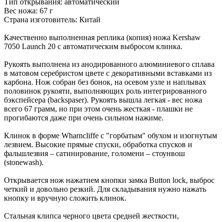
Тип открывания: автоматический
Вес ножа: 67 г
Страна изготовитель: Китай
Качественно выполненная реплика (копия) ножа Kershaw
7050 Launch 20 с автоматическим выбросом клинка.
Рукоять выполнена из анодированного алюминиевого сплава
в матовом серебристом цвете с декоративными вставками из
карбона. Нож собран без бонок, на осевом узле и наплывах
половинок рукояти, выполняющих роль интегрированного
бэкспейсера (backspaser). Рукоять вышла легкая - вес ножа
всего 67 грамм, но при этом очень жесткая - плашки не
прогибаются даже при очень сильном нажиме.
Клинок в форме Wharncliffe с "горбатым" обухом и изогнутым
лезвием. Высокие прямые спуски, обработка спусков и
фальшлезвия – сатинирование, голомени – стоунвош
(stonewash).
Открывается нож нажатием кнопки замка Button lock, выброс
четкий и довольно резкий. Для складывания нужно нажать
кнопку и вручную сложить клинок.
Стальная клипса черного цвета средней жесткости,