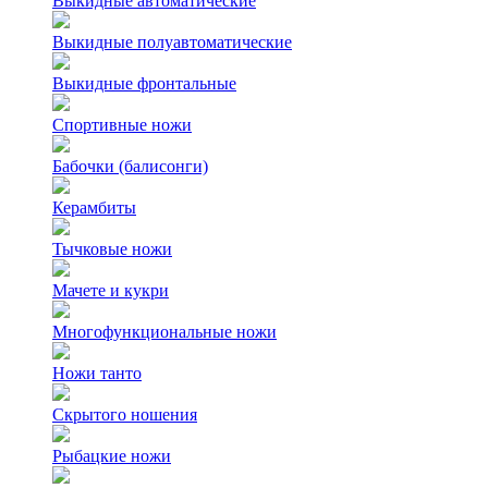
Выкидные автоматические
Выкидные полуавтоматические
Выкидные фронтальные
Спортивные ножи
Бабочки (балисонги)
Керамбиты
Тычковые ножи
Мачете и кукри
Многофункциональные ножи
Ножи танто
Скрытого ношения
Рыбацкие ножи