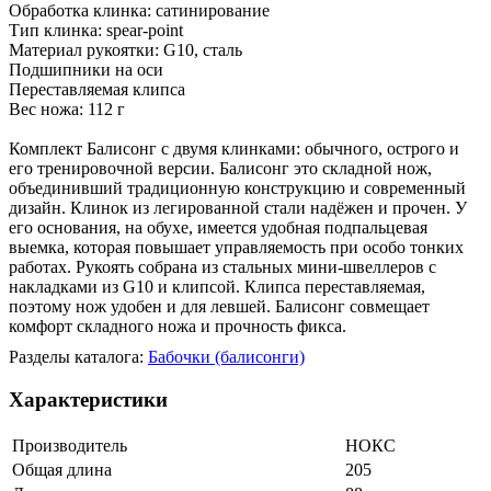
Обработка клинка: сатинирование
Тип клинка: spear-point
Материал рукоятки: G10, сталь
Подшипники на оси
Переставляемая клипса
Вес ножа: 112 г
Комплект Балисонг с двумя клинками: обычного, острого и
его тренировочной версии. Балисонг это складной нож,
объединивший традиционную конструкцию и современный
дизайн. Клинок из легированной стали надёжен и прочен. У
его основания, на обухе, имеется удобная подпальцевая
выемка, которая повышает управляемость при особо тонких
работах. Рукоять собрана из стальных мини-швеллеров с
накладками из G10 и клипсой. Клипса переставляемая,
поэтому нож удобен и для левшей. Балисонг совмещает
комфорт складного ножа и прочность фикса.
Разделы каталога:
Бабочки (балисонги)
Характеристики
Производитель
НОКС
Общая длина
205