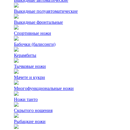
Выкидные автоматические
Выкидные полуавтоматические
Выкидные фронтальные
Спортивные ножи
Бабочки (балисонги)
Керамбиты
Тычковые ножи
Мачете и кукри
Многофункциональные ножи
Ножи танто
Скрытого ношения
Рыбацкие ножи