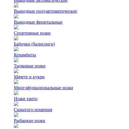
Выкидные автоматические
Выкидные полуавтоматические
Выкидные фронтальные
Спортивные ножи
Бабочки (балисонги)
Керамбиты
Тычковые ножи
Мачете и кукри
Многофункциональные ножи
Ножи танто
Скрытого ношения
Рыбацкие ножи