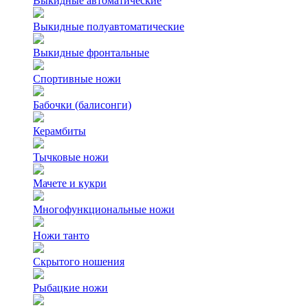
Выкидные автоматические
Выкидные полуавтоматические
Выкидные фронтальные
Спортивные ножи
Бабочки (балисонги)
Керамбиты
Тычковые ножи
Мачете и кукри
Многофункциональные ножи
Ножи танто
Скрытого ношения
Рыбацкие ножи