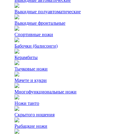
Выкидные автоматические
Выкидные полуавтоматические
Выкидные фронтальные
Спортивные ножи
Бабочки (балисонги)
Керамбиты
Тычковые ножи
Мачете и кукри
Многофункциональные ножи
Ножи танто
Скрытого ношения
Рыбацкие ножи