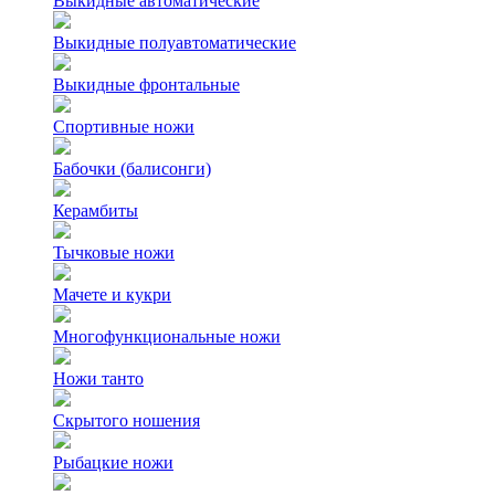
Выкидные автоматические
Выкидные полуавтоматические
Выкидные фронтальные
Спортивные ножи
Бабочки (балисонги)
Керамбиты
Тычковые ножи
Мачете и кукри
Многофункциональные ножи
Ножи танто
Скрытого ношения
Рыбацкие ножи