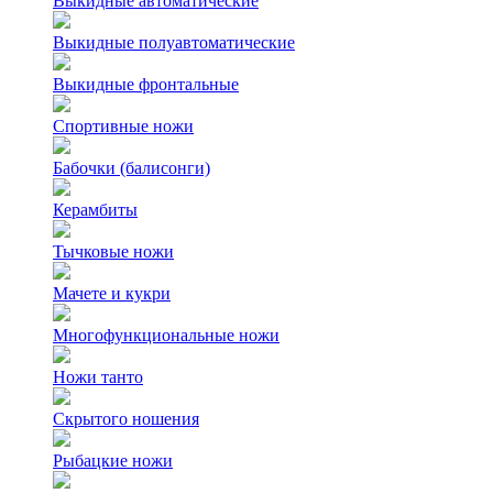
Выкидные автоматические
Выкидные полуавтоматические
Выкидные фронтальные
Спортивные ножи
Бабочки (балисонги)
Керамбиты
Тычковые ножи
Мачете и кукри
Многофункциональные ножи
Ножи танто
Скрытого ношения
Рыбацкие ножи