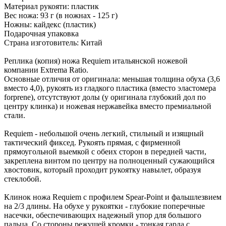
Материал рукояти: пластик
Вес ножа: 93 г (в ножнах - 125 г)
Ножны: кайдекс (пластик)
Подарочная упаковка
Страна изготовитель: Китай
Реплика (копия) ножа Requiem итальянской ножевой
компании Extrema Ratio.
Основные отличия от оригинала: меньшая толщина обуха (3,6
вместо 4,0), рукоять из гладкого пластика (вместо эластомера
forprene), отсутствуют долы (у оригинала глубокий дол по
центру клинка) и ножевая нержавейка вместо премиальной
стали.
Requiem - небольшой очень легкий, стильный и изящный
тактический фиксед. Рукоять прямая, с фирменной
прямоугольной выемкой с обеих сторон в передней части,
закреплена винтом по центру на полноценный сужающийся
хвостовик, который проходит рукоятку навылет, образуя
стеклобой.
Клинок ножа Requiem с профилем Spear-Point и фальшлезвием
на 2/3 длины. На обухе у рукоятки - глубокие поперечные
насечки, обеспечивающих надежный упор для большого
пальца. Со стороны режущей кромки - тонкая гарда с