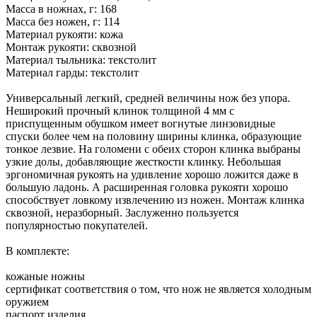
Масса в ножнах, г: 168
Масса без ножен, г: 114
Материал рукояти: кожа
Монтаж рукояти: сквозной
Материал тыльника: текстолит
Материал гарды: текстолит
Универсальный легкий, средней величины нож без упора.
Неширокий прочный клинок толщиной 4 мм с
приспущенным обушком имеет вогнутые линзовидные
спуски более чем на половину ширины клинка, образующие
тонкое лезвие. На голомени с обеих сторон клинка выбраны
узкие долы, добавляющие жесткости клинку. Небольшая
эргономичная рукоять на удивление хорошо ложится даже в
большую ладонь. А расширенная головка рукояти хорошо
способствует ловкому извлечению из ножен. Монтаж клинка
сквозной, неразборный. Заслуженно пользуется
популярностью покупателей.
В комплекте:
кожаные ножны
сертификат соответствия о том, что нож не является холодным
оружием
паспорт изделия