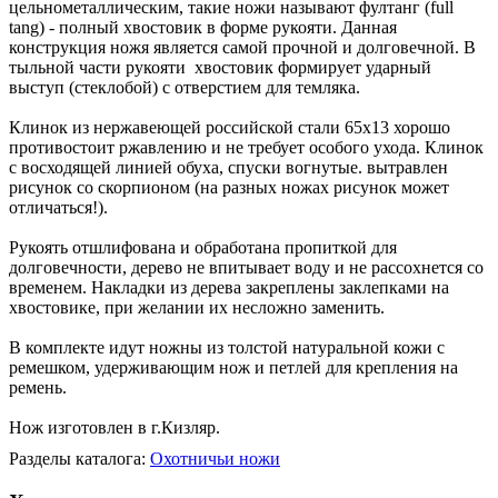
цельнометаллическим, такие ножи называют фултанг (full
tang) - полный хвостовик в форме рукояти. Данная
конструкция ножя является самой прочной и долговечной. В
тыльной части рукояти хвостовик формирует ударный
выступ (стеклобой) с отверстием для темляка.
Клинок из нержавеющей российской стали 65х13 хорошо
противостоит ржавлению и не требует особого ухода. Клинок
с восходящей линией обуха, спуски вогнутые. вытравлен
рисунок со скорпионом (на разных ножах рисунок может
отличаться!).
Рукоять отшлифована и обработана пропиткой для
долговечности, дерево не впитывает воду и не рассохнется со
временем. Накладки из дерева закреплены заклепками на
хвостовике, при желании их несложно заменить.
В комплекте идут ножны из толстой натуральной кожи с
ремешком, удерживающим нож и петлей для крепления на
ремень.
Нож изготовлен в г.Кизляр.
Разделы каталога:
Охотничьи ножи