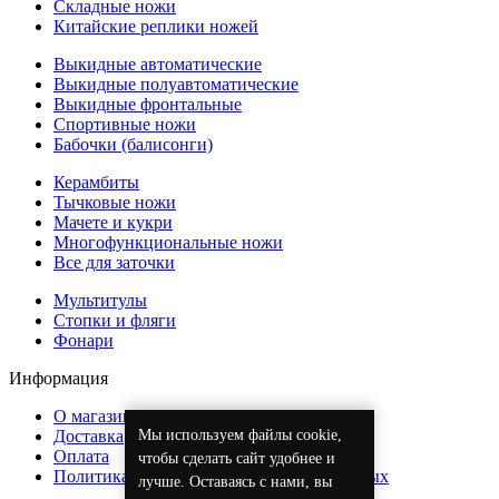
Складные ножи
Китайские реплики ножей
Выкидные автоматические
Выкидные полуавтоматические
Выкидные фронтальные
Спортивные ножи
Бабочки (балисонги)
Керамбиты
Тычковые ножи
Мачете и кукри
Многофункциональные ножи
Все для заточки
Мультитулы
Стопки и фляги
Фонари
Информация
О магазине
Доставка
Мы используем файлы cookie,
Оплата
чтобы сделать сайт удобнее и
Политика обработки персональных данных
лучше. Оставаясь с нами, вы