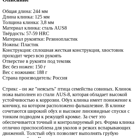
Общая длина: 244 мм
Длина клинка: 125 мм
Толщина клинка: 3,8 мм
Материал клинка: сталь AUS8
Твёрдость: 57-59 HRC
Материал рукоятки: Резинопластик
Ножны: Пластик
Конструкция: сплошная жесткая конструкция, хвостовик
проходит через всю рукоять
Отверстие в рукояти под темляк
Вес без ножен: 150 г
Вес с ножнами: 188 г
Страна производитель: Россия
Стрикс - он же "неясыть" птица семейства совиных. Клинок
ножа выполнен из стали AUS-8, которая обладает высокой
устойчивостью к коррозии. Обух клинка имеет понижение к
кончику, на котором расположено фальшлезвие. В клинке
сочетаются широкий обух и высокие линзовидные спуски с
тонким подводом к режущей кромке. За счет это
обеспечивается точный и контролируемый рез. Форма клинка
отлично приспособлена для уколов и резких вспарывающих
движений. Толстый обух позволяет выполнять грубую