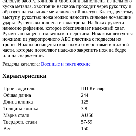
силовую работу. Клинок и хвостовик выполнены из цельного
куска металла, хвостовик насквозь проходит через рукоятку и
образует на тыльнике металлический выступ. Благодаря этому
выступу, рукоятью ножа можно наносить сильные ломающие
удары. Рукоять выполнена из эластрона. На боках рукояти
нанесено рифление, которое обеспечивает надежный хват.
Рукоять оснащена темлячным отверстием. Нож комплектуется
ножнами из ударопрочного АБС пластика с подвесом из
тропы. Ножны оснащены сквозными отверстиями в нижней
части, которые позволяют надежно закрепить нож на бедре
или на снаряжении.
Разделы каталога:
Военные и тактические
Характеристики
Производитель
ПП Кизляр
Общая длина
244
Длина клинка
125
Толщина клинка
3.8
Марка стали
AUS8
Твердость стали
57-59
Вес
150