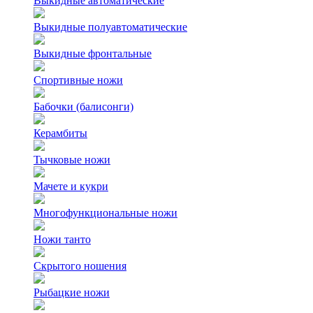
Выкидные автоматические
Выкидные полуавтоматические
Выкидные фронтальные
Спортивные ножи
Бабочки (балисонги)
Керамбиты
Тычковые ножи
Мачете и кукри
Многофункциональные ножи
Ножи танто
Скрытого ношения
Рыбацкие ножи