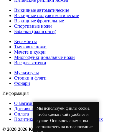
Китайские реплики ножей
Выкидные автоматические
Выкидные полуавтоматические
Выкидные фронтальные
Спортивные ножи
Бабочки (балисонги)
Керамбиты
Тычковые ножи
Мачете и кукри
Многофункциональные ножи
Все для заточки
Мультитулы
Стопки и фляги
Фонари
Информация
О магазине
Мы используем файлы cookie,
Доставка
Оплата
чтобы сделать сайт удобнее и
Политика обработки персональных данных
лучше. Оставаясь с нами, вы
соглашаетесь на использование
© 2020-2026 KnifeOpt.ru