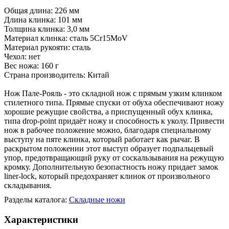
Общая длина: 226 мм
Длина клинка: 101 мм
Толщина клинка: 3,0 мм
Материал клинка: сталь 5Cr15MoV
Материал рукояти: сталь
Чехол: нет
Вес ножа: 160 г
Страна производитель: Китай
Нож Пале-Рояль - это складной нож с прямым узким клинком
стилетного типа. Прямые спуски от обуха обеспечивают ножу
хорошие режущие свойства, а приспущенный обух клинка,
типа drop-point придаёт ножу и способность к уколу. Привести
нож в рабочее положение можно, благодаря специальному
выступу на пяте клинка, который работает как рычаг. В
раскрытом положении этот выступ образует подпальцевый
упор, предотвращающий руку от соскальзывания на режущую
кромку. Дополнительную безопастность ножу придает замок
liner-lock, который предохраняет клинок от произвольного
складывания.
Разделы каталога:
Складные ножи
Характеристики