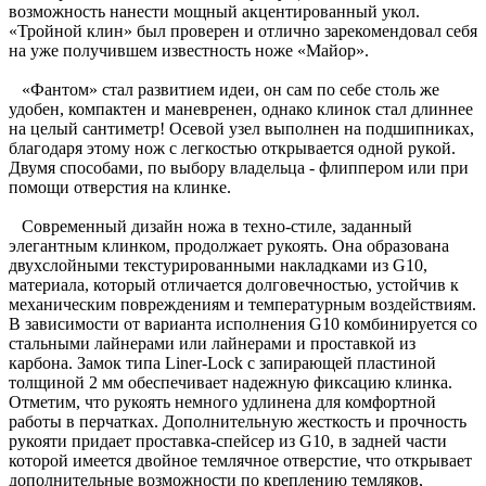
возможность нанести мощный акцентированный укол.
«Тройной клин» был проверен и отлично зарекомендовал себя
на уже получившем известность ноже «Майор».
«Фантом» стал развитием идеи, он сам по себе столь же
удобен, компактен и маневренен, однако клинок стал длиннее
на целый сантиметр! Осевой узел выполнен на подшипниках,
благодаря этому нож с легкостью открывается одной рукой.
Двумя способами, по выбору владельца - флиппером или при
помощи отверстия на клинке.
Современный дизайн ножа в техно-стиле, заданный
элегантным клинком, продолжает рукоять. Она образована
двухслойными текстурированными накладками из G10,
материала, который отличается долговечностью, устойчив к
механическим повреждениям и температурным воздействиям.
В зависимости от варианта исполнения G10 комбинируется со
стальными лайнерами или лайнерами и проставкой из
карбона. Замок типа Liner-Lock с запирающей пластиной
толщиной 2 мм обеспечивает надежную фиксацию клинка.
Отметим, что рукоять немного удлинена для комфортной
работы в перчатках. Дополнительную жесткость и прочность
рукояти придает проставка-спейсер из G10, в задней части
которой имеется двойное темлячное отверстие, что открывает
дополнительные возможности по креплению темляков,