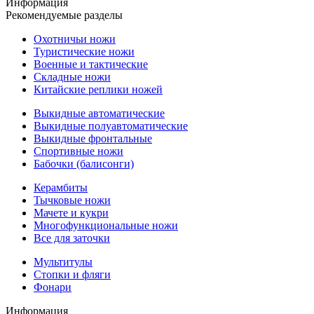
Информация
Рекомендуемые разделы
Охотничьи ножи
Туристические ножи
Военные и тактические
Складные ножи
Китайские реплики ножей
Выкидные автоматические
Выкидные полуавтоматические
Выкидные фронтальные
Спортивные ножи
Бабочки (балисонги)
Керамбиты
Тычковые ножи
Мачете и кукри
Многофункциональные ножи
Все для заточки
Мультитулы
Стопки и фляги
Фонари
Информация