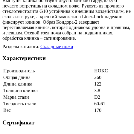
Выступы клинка образуют двустороннюю гарду, какую
нечасто встретишь на складном ноже. Рукоять из прочного
стеклотекстолита G10 устойчива к внешним воздействиям, не
скользит в руке, а крепкий замок типа Liner-Lock надежно
фиксирует клинок. Образ Кондора-2 завершает
переставляемая клипса, которая одинаково удобна и правшам,
и левшам. Осевой узел ножа собран на подшипниках,
обработка клинка – сатинирование.
Разделы каталога:
Складные ножи
Характеристики
Производитель
НОКС
Общая длина
260
Длина клинка
122
Толщина клинка
3.8
Марка стали
D2
Твердость стали
60-61
Вес
170
Сертификат