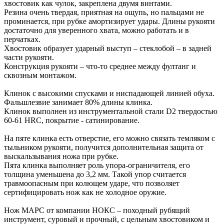
хвостовик как чулок, закреплена двумя винтами.
Резина очень твердая, приятная на ощупь, но пальцами не
проминается, при рубке амортизирует удары. Длины рукояти
достаточно для уверенного хвата, можно работать и в
перчатках.
Хвостовик образует ударный выступ – стеклобой – в задней
части рукояти.
Конструкция рукояти – что-то среднее между фултанг и
сквозным монтажом.
Клинок с высокими спусками и ниспадающей линией обуха.
Фальшлезвие занимает 80% длины клинка.
Клинок выполнен из инструментальной стали D2 твердостью
60-61 HRC, покрытие - сатинирование.
На пяте клинка есть отверстие, его можно связать темляком с
тыльником рукояти, получится дополнительная защита от
выскальзывания ножа при рубке.
Пята клинка выполняет роль упора-ограничителя, его
толщина уменьшена до 3,2 мм. Такой упор считается
травмоопасным при колющем ударе, что позволяет
сертифицировать нож как не холодное оружие.
Нож МАРС от компании НОКС – походный рубящий
инструмент, суровый и прочный, с цельным хвостовиком и