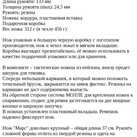
Длина рукояти: 133 мм
Толщина рукояти (max): 24,5 мм
Рукоять: резина
Ножны: кордура, пластиковая вставка
Подарочная коробка
Вес ножа: 312 г (в чехле 456 г)
Нож упакован в большую черную коробку с логотипом
производителя, нож и чехол лежат в мягком вкладыше.
Коробка выглядит презентабельно, её можно использовать в
качестве подарочной упаковки или для хранения.
В комплекте – тактические ножны из нейлона, внизу продет
шнурок для темляка.
Спереди небольшой кармашек, в который можно положить
точильный брусок, закрывается на замок фастекс. Резинка на
кармашке не даст содержимому выпасть.
На обратной стороне система МОЛЛЕ для крепления ножен к
снаряжению, подвес для ремня застегивается на две мощные
кнопки и широкую липучку.
В ножнах установлен пластиковый вкладыш. Ремешок
надежно фиксирует нож.
Нож "Марс" довольно крупный – общая длина 37 см. Рукоять
сложной формы отлита из твердой резины и одета на