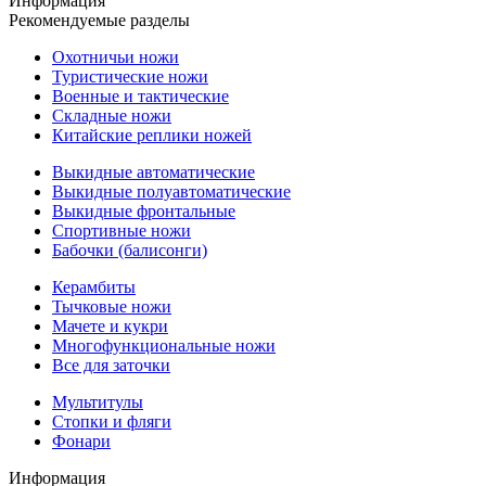
Информация
Рекомендуемые разделы
Охотничьи ножи
Туристические ножи
Военные и тактические
Складные ножи
Китайские реплики ножей
Выкидные автоматические
Выкидные полуавтоматические
Выкидные фронтальные
Спортивные ножи
Бабочки (балисонги)
Керамбиты
Тычковые ножи
Мачете и кукри
Многофункциональные ножи
Все для заточки
Мультитулы
Стопки и фляги
Фонари
Информация