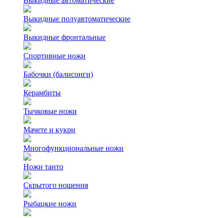
Выкидные автоматические
Выкидные полуавтоматические
Выкидные фронтальные
Спортивные ножи
Бабочки (балисонги)
Керамбиты
Тычковые ножи
Мачете и кукри
Многофункциональные ножи
Ножи танто
Скрытого ношения
Рыбацкие ножи