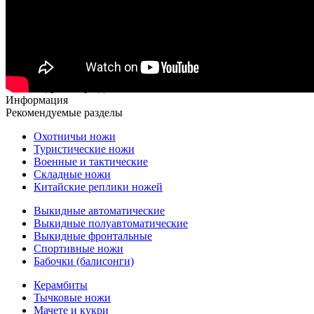
Рекомендуемые разделы
Информация
Рекомендуемые разделы
Охотничьи ножи
Туристические ножи
Военные и тактические
Складные ножи
Китайские реплики ножей
Выкидные автоматические
Выкидные полуавтоматические
Выкидные фронтальные
Спортивные ножи
Бабочки (балисонги)
Керамбиты
Тычковые ножи
Мачете и кукри